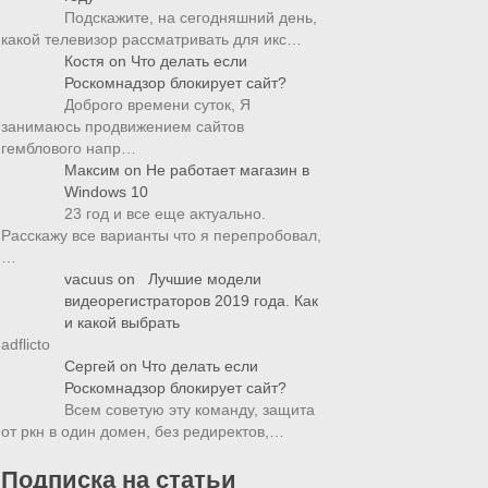
Подскажите, на сегодняшний день,
какой телевизор рассматривать для икс…
Костя
on
Что делать если
Роскомнадзор блокирует сайт?
Доброго времени суток, Я
занимаюсь продвижением сайтов
гемблового напр…
Максим
on
Не работает магазин в
Windows 10
23 год и все еще актуально.
Расскажу все варианты что я перепробовал,
…
vacuus
on
Лучшие модели
видеорегистраторов 2019 года. Как
и какой выбрать
adflicto
Сергей
on
Что делать если
Роскомнадзор блокирует сайт?
Всем советую эту команду, защита
от ркн в один домен, без редиректов,…
Подписка на статьи