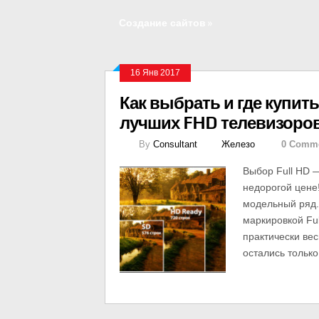
Создание сайтов
»
16 Янв 2017
Как выбрать и где купит
лучших FHD телевизоро
By
Consultant
Железо
0 Comm
Выбор Full HD 
недорогой цене
модельный ряд.
маркировкой Fu
практически ве
остались тольк