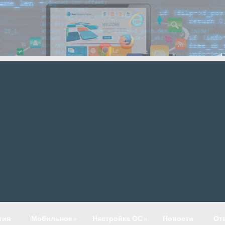
тив
Мобильное
»
Настройка ОС
»
Новости
От