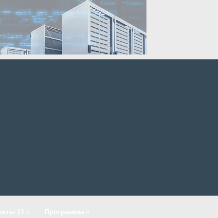
веты IT
»
Программы
»