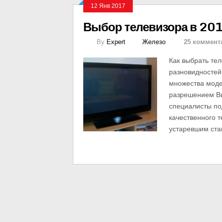
12 Янв 2017
Выбор телевизора в 201
By
Expert
Железо
25 коммент
Как выбрать те
разновидностей
множества моде
разрешением Вы
специалисты по
качественного 
устаревшим ста