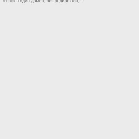
от ркн в один домен, без редиректов,…