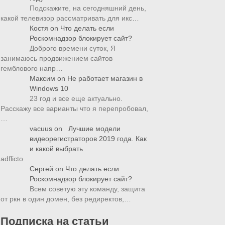
Подскажите, на сегодняшний день,
какой телевизор рассматривать для икс…
Костя
on
Что делать если
Роскомнадзор блокирует сайт?
Доброго времени суток, Я
занимаюсь продвижением сайтов
гемблового напр…
Максим
on
Не работает магазин в
Windows 10
23 год и все еще актуально.
Расскажу все варианты что я перепробовал,
…
vacuus
on
Лучшие модели
видеорегистраторов 2019 года. Как
и какой выбрать
adflicto
Сергей
on
Что делать если
Роскомнадзор блокирует сайт?
Всем советую эту команду, защита
от ркн в один домен, без редиректов,…
Подписка на статьи