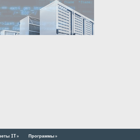
веты IT
»
Программы
»