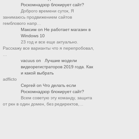
Роскомнадзор блокирует сайт?
Доброго времени суток, Я
занимаюсь продвижением сайтов
гемблового напр…
Максим
on
Не работает магазин в
Windows 10
23 год и все еще актуально.
Расскажу все варианты что я перепробовал,
…
vacuus
on
Лучшие модели
видеорегистраторов 2019 года. Как
и какой выбрать
adflicto
Сергей
on
Что делать если
Роскомнадзор блокирует сайт?
Всем советую эту команду, защита
от ркн в один домен, без редиректов,…