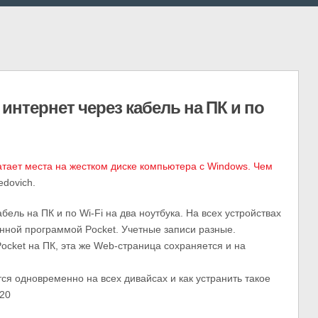
интернет через кабель на ПК и по
атает места на жестком диске компьютера c Windows. Чем
edovich.
бель на ПК и по Wi-Fi на два ноутбука. На всех устройствах
анной программой Pocket. Учетные записи разные.
cket на ПК, эта же Web-страница сохраняется и на
я одновременно на всех дивайсах и как устранить такое
020