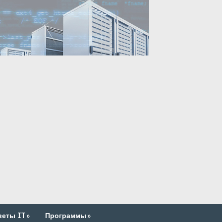
веты IT
»
Программы
»