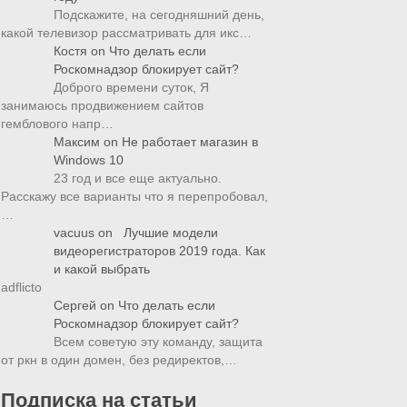
Подскажите, на сегодняшний день,
какой телевизор рассматривать для икс…
Костя
on
Что делать если
Роскомнадзор блокирует сайт?
Доброго времени суток, Я
занимаюсь продвижением сайтов
гемблового напр…
Максим
on
Не работает магазин в
Windows 10
23 год и все еще актуально.
Расскажу все варианты что я перепробовал,
…
vacuus
on
Лучшие модели
видеорегистраторов 2019 года. Как
и какой выбрать
adflicto
Сергей
on
Что делать если
Роскомнадзор блокирует сайт?
Всем советую эту команду, защита
от ркн в один домен, без редиректов,…
Подписка на статьи