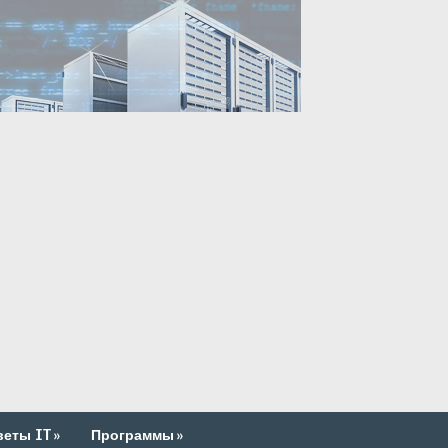
веты IT
»
Программы
»