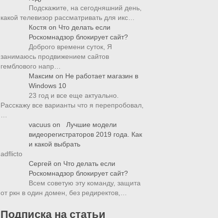
Подскажите, на сегодняшний день,
какой телевизор рассматривать для икс…
Костя
on
Что делать если
Роскомнадзор блокирует сайт?
Доброго времени суток, Я
занимаюсь продвижением сайтов
гемблового напр…
Максим
on
Не работает магазин в
Windows 10
23 год и все еще актуально.
Расскажу все варианты что я перепробовал,
…
vacuus
on
Лучшие модели
видеорегистраторов 2019 года. Как
и какой выбрать
adflicto
Сергей
on
Что делать если
Роскомнадзор блокирует сайт?
Всем советую эту команду, защита
от ркн в один домен, без редиректов,…
Подписка на статьи