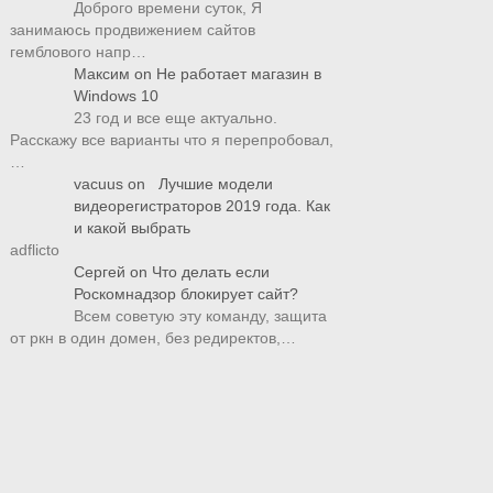
Доброго времени суток, Я
занимаюсь продвижением сайтов
гемблового напр…
Максим
on
Не работает магазин в
Windows 10
23 год и все еще актуально.
Расскажу все варианты что я перепробовал,
…
vacuus
on
Лучшие модели
видеорегистраторов 2019 года. Как
и какой выбрать
adflicto
Сергей
on
Что делать если
Роскомнадзор блокирует сайт?
Всем советую эту команду, защита
от ркн в один домен, без редиректов,…