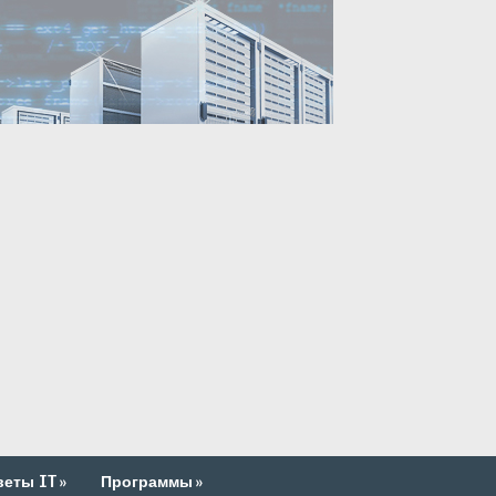
веты IT
»
Программы
»