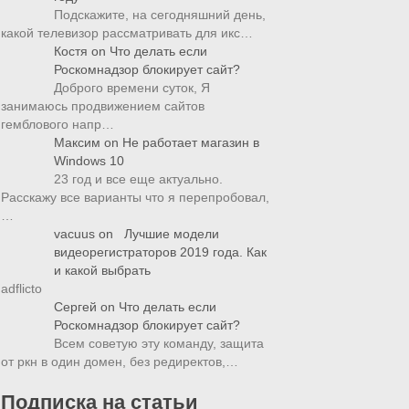
Подскажите, на сегодняшний день,
какой телевизор рассматривать для икс…
Костя
on
Что делать если
Роскомнадзор блокирует сайт?
Доброго времени суток, Я
занимаюсь продвижением сайтов
гемблового напр…
Максим
on
Не работает магазин в
Windows 10
23 год и все еще актуально.
Расскажу все варианты что я перепробовал,
…
vacuus
on
Лучшие модели
видеорегистраторов 2019 года. Как
и какой выбрать
adflicto
Сергей
on
Что делать если
Роскомнадзор блокирует сайт?
Всем советую эту команду, защита
от ркн в один домен, без редиректов,…
Подписка на статьи