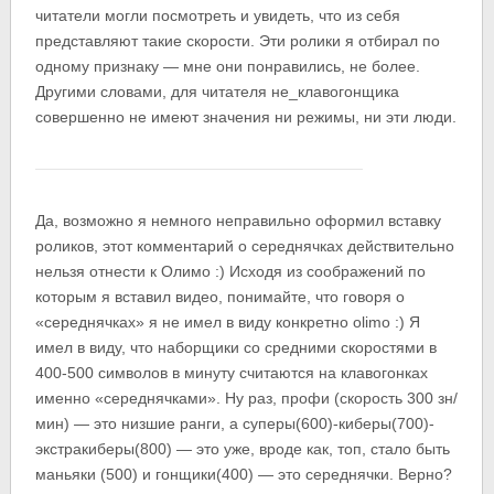
читатели могли посмотреть и увидеть, что из себя
представляют такие скорости. Эти ролики я отбирал по
одному признаку — мне они понравились, не более.
Другими словами, для читателя не_клавогонщика
совершенно не имеют значения ни режимы, ни эти люди.
Да, возможно я немного неправильно оформил вставку
роликов, этот комментарий о середнячках действительно
нельзя отнести к Олимо :) Исходя из соображений по
которым я вставил видео, понимайте, что говоря о
«середнячках» я не имел в виду конкретно olimo :) Я
имел в виду, что наборщики со средними скоростями в
400-500 символов в минуту считаются на клавогонках
именно «середнячками». Ну раз, профи (скорость 300 зн/
мин) — это низшие ранги, а суперы(600)-киберы(700)-
экстракиберы(800) — это уже, вроде как, топ, стало быть
маньяки (500) и гонщики(400) — это середнячки. Верно?