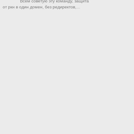
Всем советую эту команду, защита
от ркн в один домен, без редиректов,…