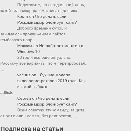
Подскажите, на сегодняшний день,
какой телевизор рассматривать для икс…
Костя
on
Что делать если
Роскомнадзор блокирует сайт?
Доброго времени суток, Я
занимаюсь продвижением сайтов
гемблового напр…
Максим
on
Не работает магазин в
Windows 10
23 год и все еще актуально.
Расскажу все варианты что я перепробовал,
…
vacuus
on
Лучшие модели
видеорегистраторов 2019 года. Как
и какой выбрать
adflicto
Сергей
on
Что делать если
Роскомнадзор блокирует сайт?
Всем советую эту команду, защита
от ркн в один домен, без редиректов,…
Подписка на статьи