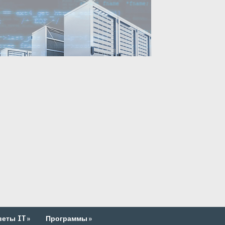
веты IT
»
Программы
»