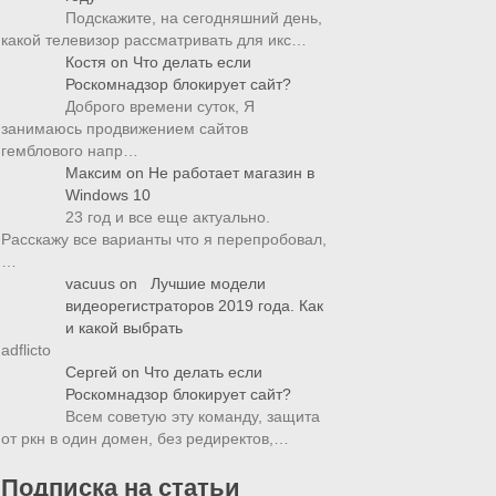
Подскажите, на сегодняшний день,
какой телевизор рассматривать для икс…
Костя
on
Что делать если
Роскомнадзор блокирует сайт?
Доброго времени суток, Я
занимаюсь продвижением сайтов
гемблового напр…
Максим
on
Не работает магазин в
Windows 10
23 год и все еще актуально.
Расскажу все варианты что я перепробовал,
…
vacuus
on
Лучшие модели
видеорегистраторов 2019 года. Как
и какой выбрать
adflicto
Сергей
on
Что делать если
Роскомнадзор блокирует сайт?
Всем советую эту команду, защита
от ркн в один домен, без редиректов,…
Подписка на статьи