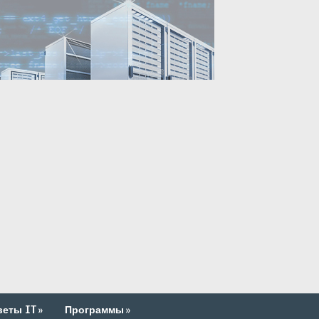
веты IT
»
Программы
»