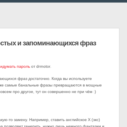
остых и запоминающихся фраз
ридумать пароль
от drmotor.
ающихся фраз достаточно. Когда вы используете
даже самые банальные фразы превращаются в мощные
всем про другое, тут он совершенно не при чём :)
кую-то замену. Например, ставить английское X (экс)
ра позволяет генерить, нужно лишь немного фантазии и