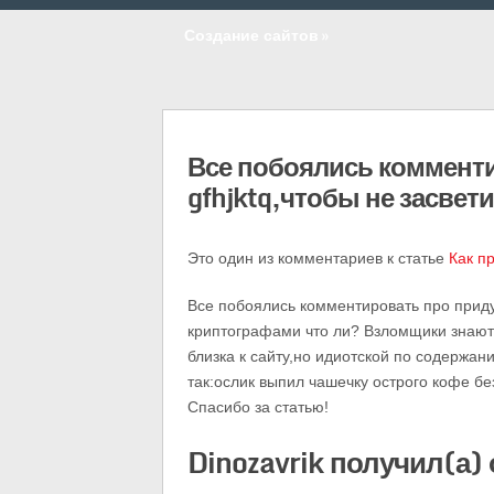
Создание сайтов
»
Все побоялись коммент
gfhjktq,чтобы не засве
Это один из комментариев к статье
Как п
Все побоялись комментировать про приду
криптографами что ли? Взломщики знают
близка к сайту,но идиотской по содержан
так:ослик выпил чашечку острого кофе без
Спасибо за статью!
Dinozavrik получил(а) 