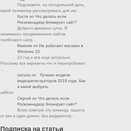
Подскажите, на сегодняшний день,
какой телевизор рассматривать для икс…
Костя
on
Что делать если
Роскомнадзор блокирует сайт?
Доброго времени суток, Я
занимаюсь продвижением сайтов
гемблового напр…
Максим
on
Не работает магазин в
Windows 10
23 год и все еще актуально.
Расскажу все варианты что я перепробовал,
…
vacuus
on
Лучшие модели
видеорегистраторов 2019 года. Как
и какой выбрать
adflicto
Сергей
on
Что делать если
Роскомнадзор блокирует сайт?
Всем советую эту команду, защита
от ркн в один домен, без редиректов,…
Подписка на статьи