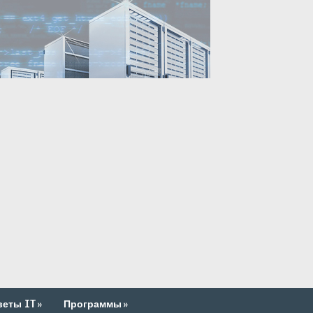
веты IT
»
Программы
»