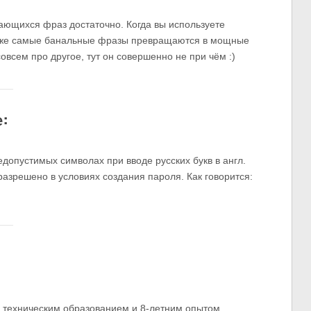
ающихся фраз достаточно. Когда вы используете
даже самые банальные фразы превращаются в мощные
всем про другое, тут он совершенно не при чём :)
е:
допустимых символах при вводе русских букв в англ.
е разрешено в условиях создания пароля. Как говорится:
м техническим образованием и 8-летним опытом