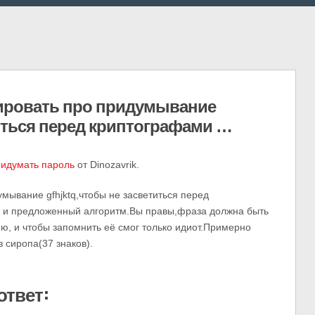
ировать про придумывание
титься перед криптографами …
ридумать пароль
от Dinozavrik.
мывание gfhjktq,чтобы не засветиться перед
 и предложенный алгоритм.Вы правы,фраза должна быть
ию, и чтобы запомнить её смог только идиот.Примерно
 сиропа(37 знаков).
ответ: