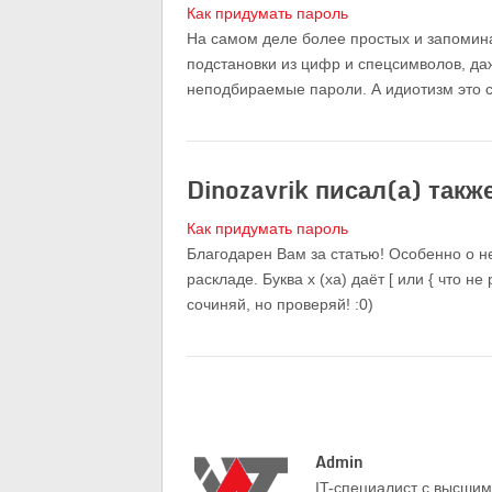
Как придумать пароль
На самом деле более простых и запомин
подстановки из цифр и спецсимволов, 
неподбираемые пароли. А идиотизм это со
Dinozavrik писал(а) такж
Как придумать пароль
Благодарен Вам за статью! Особенно о не
раскладе. Буква х (ха) даёт [ или { что н
сочиняй, но проверяй! :0)
Admin
IT-cпециалист с высши