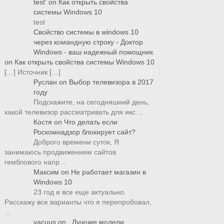
test'
on
Как открыть свойства
системы Windows 10
test
Свойство системы в windows 10
через командную строку - Доктор
Windows - ваш надежный помощник
on
Как открыть свойства системы Windows 10
[…] Источник […]
Руслан
on
Выбор телевизора в 2017
году
Подскажите, на сегодняшний день,
какой телевизор рассматривать для икс…
Костя
on
Что делать если
Роскомнадзор блокирует сайт?
Доброго времени суток, Я
занимаюсь продвижением сайтов
гемблового напр…
Максим
on
Не работает магазин в
Windows 10
23 год и все еще актуально.
Расскажу все варианты что я перепробовал,
…
vacuus
on
Лучшие модели