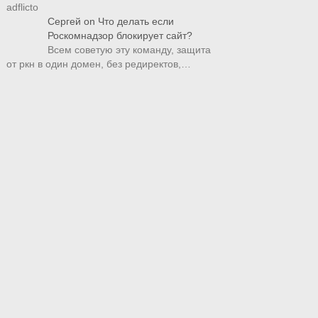
adflicto
Сергей
on
Что делать если
Роскомнадзор блокирует сайт?
Всем советую эту команду, защита
от ркн в один домен, без редиректов,…