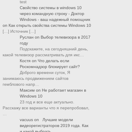
test
Свойство системы в windows 10
через командную строку - Доктор
Windows - ваш надежный помощник
on
Как открыть свойства системы Windows 10
[…] Источник […]
Руслан
on
Выбор телевизора в 2017
году
Подскажите, на сегодняшний день,
какой телевизор рассматривать для икс…
Костя
on
Что делать если
Роскомнадзор блокирует сайт?
Доброго времени суток, Я
занимаюсь продвижением сайтов
гемблового напр…
Максим
on
Не работает магазин в
Windows 10
23 год и все еще актуально.
Расскажу все варианты что я перепробовал,
…
vacuus
on
Лучшие модели
видеорегистраторов 2019 года. Как
и какой выбрать