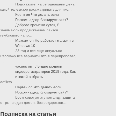
Подскажите, на сегодняшний день,
какой телевизор рассматривать для икс…
Костя
on
Что делать если
Роскомнадзор блокирует сайт?
Доброго времени суток, Я
занимаюсь продвижением сайтов
гемблового напр…
Максим
on
Не работает магазин в
Windows 10
23 год и все еще актуально.
Расскажу все варианты что я перепробовал,
…
vacuus
on
Лучшие модели
видеорегистраторов 2019 года. Как
и какой выбрать
adflicto
Сергей
on
Что делать если
Роскомнадзор блокирует сайт?
Всем советую эту команду, защита
от ркн в один домен, без редиректов,…
Подписка на статьи