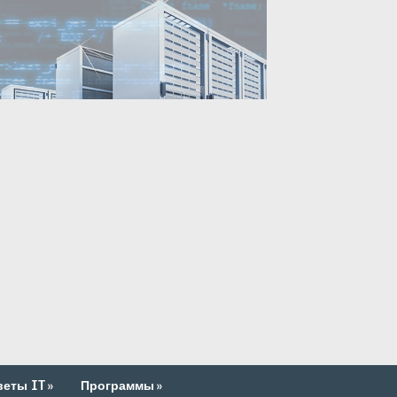
веты IT
»
Программы
»