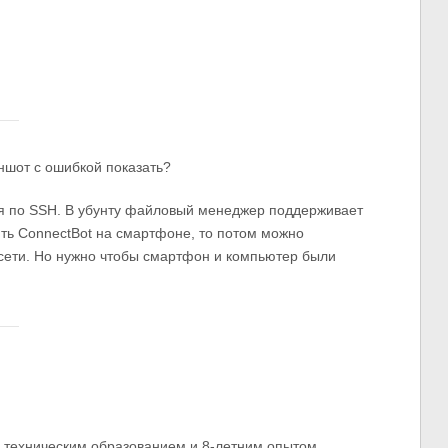
ншот с ошибкой показать?
я по SSH. В убунту файловый менеджер поддерживает
ить ConnectBot на смартфоне, то потом можно
сети. Но нужно чтобы смартфон и компьютер были
м техническим образованием и 8-летним опытом