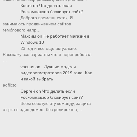
Костя
on
Что делать если
Роскомнадзор блокирует сайт?
Доброго времени суток, Я
занимаюсь продвижением сайтов
гемблового напр…
Максим
on
Не работает магазин в
Windows 10
23 год и все еще актуально.
Расскажу все варианты что я перепробовал,
…
vacuus
on
Лучшие модели
видеорегистраторов 2019 года. Как
и какой выбрать
adflicto
Сергей
on
Что делать если
Роскомнадзор блокирует сайт?
Всем советую эту команду, защита
от ркн в один домен, без редиректов,…