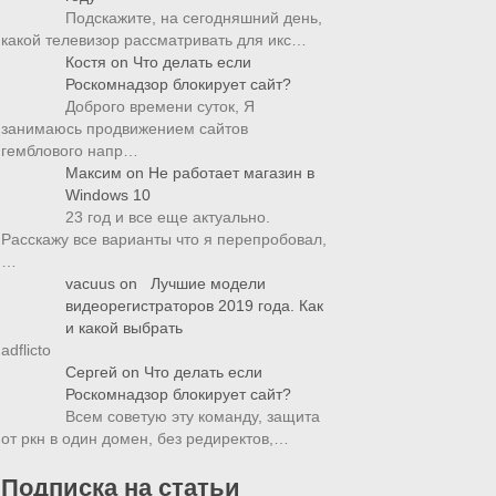
Подскажите, на сегодняшний день,
какой телевизор рассматривать для икс…
Костя
on
Что делать если
Роскомнадзор блокирует сайт?
Доброго времени суток, Я
занимаюсь продвижением сайтов
гемблового напр…
Максим
on
Не работает магазин в
Windows 10
23 год и все еще актуально.
Расскажу все варианты что я перепробовал,
…
vacuus
on
Лучшие модели
видеорегистраторов 2019 года. Как
и какой выбрать
adflicto
Сергей
on
Что делать если
Роскомнадзор блокирует сайт?
Всем советую эту команду, защита
от ркн в один домен, без редиректов,…
Подписка на статьи