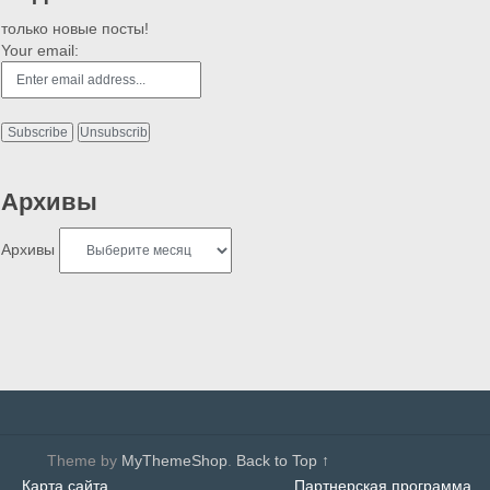
только новые посты!
Your email:
Архивы
Архивы
Theme by
MyThemeShop
.
Back to Top ↑
Карта сайта
Партнерская программа