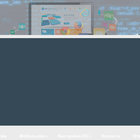
тив
Мобильное
»
Настройка ОС
»
Новости
От