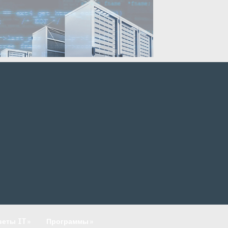
веты IT
»
Программы
»