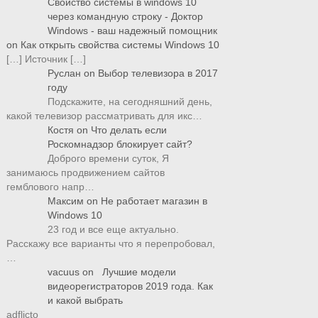
Свойство системы в windows 10
через командную строку - Доктор
Windows - ваш надежный помощник
on
Как открыть свойства системы Windows 10
[…] Источник […]
Руслан
on
Выбор телевизора в 2017
году
Подскажите, на сегодняшний день,
какой телевизор рассматривать для икс…
Костя
on
Что делать если
Роскомнадзор блокирует сайт?
Доброго времени суток, Я
занимаюсь продвижением сайтов
гемблового напр…
Максим
on
Не работает магазин в
Windows 10
23 год и все еще актуально.
Расскажу все варианты что я перепробовал,
…
vacuus
on
Лучшие модели
видеорегистраторов 2019 года. Как
и какой выбрать
adflicto