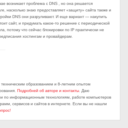
ае возникает проблема с DNS , но она решается
are, насколько знаю предоставляет «защиту» сайта также и
стройки DNS они разруливают. И еще вариант — накупить
стоит сайт, и придумать какое-то решение с периодической
ла, потому что сейчас блокировки по IP практически не
редписания хостингам и провайдерам.
м техническим образованием и 8-летним опытом
рования.
Подробней об авторе и контакты
. Даю
ии по информационным технологиям, работе компьютеров
грамм, сервисов и сайтов в интернете. Если вы не нашли
опрос!