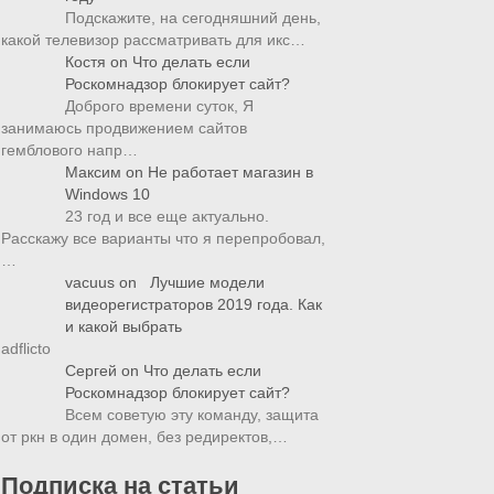
Подскажите, на сегодняшний день,
какой телевизор рассматривать для икс…
Костя
on
Что делать если
Роскомнадзор блокирует сайт?
Доброго времени суток, Я
занимаюсь продвижением сайтов
гемблового напр…
Максим
on
Не работает магазин в
Windows 10
23 год и все еще актуально.
Расскажу все варианты что я перепробовал,
…
vacuus
on
Лучшие модели
видеорегистраторов 2019 года. Как
и какой выбрать
adflicto
Сергей
on
Что делать если
Роскомнадзор блокирует сайт?
Всем советую эту команду, защита
от ркн в один домен, без редиректов,…
Подписка на статьи