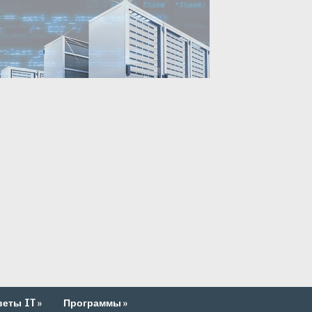
веты IT
»
Программы
»