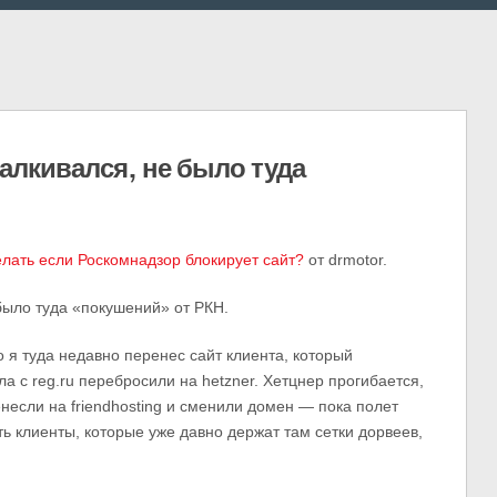
талкивался, не было туда
елать если Роскомнадзор блокирует сайт?
от drmotor.
было туда «покушений» от РКН.
о я туда недавно перенес сайт клиента, который
а с reg.ru перебросили на hetzner. Хетцнер прогибается,
несли на friendhosting и сменили домен — пока полет
ь клиенты, которые уже давно держат там сетки дорвеев,