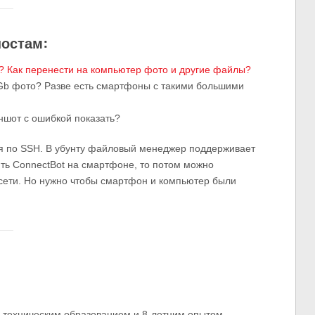
постам:
? Как перенести на компьютер фото и другие файлы?
0 Gb фото? Разве есть смартфоны с такими большими
ншот с ошибкой показать?
я по SSH. В убунту файловый менеджер поддерживает
ить ConnectBot на смартфоне, то потом можно
сети. Но нужно чтобы смартфон и компьютер были
м техническим образованием и 8-летним опытом