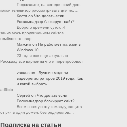
Подскажите, на сегодняшний день,
какой телевизор рассматривать для икс…
Костя
on
Что делать если
Роскомнадзор блокирует сайт?
Доброго времени суток, Я
занимаюсь продвижением сайтов
гемблового напр…
Максим
on
Не работает магазин в
Windows 10
23 год и все еще актуально.
Расскажу все варианты что я перепробовал,
…
vacuus
on
Лучшие модели
видеорегистраторов 2019 года. Как
и какой выбрать
adflicto
Сергей
on
Что делать если
Роскомнадзор блокирует сайт?
Всем советую эту команду, защита
от ркн в один домен, без редиректов,…
Подписка на статьи