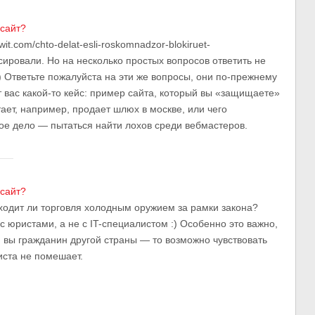
 сайт?
wit.com/chto-delat-esli-roskomnadzor-blokiruet-
ировали. Но на несколько простых вопросов ответить не
) Ответьте пожалуйста на эти же вопросы, они по-прежнему
т вас какой-то кейс: пример сайта, который вы «защищаете»
ает, например, продает шлюх в москве, или чего
тое дело — пытаться найти лохов среди вебмастеров.
 сайт?
ходит ли торговля холодным оружием за рамки закона?
 с юристами, а не с IT-специалистом :) Особенно это важно,
 вы гражданин другой страны — то возможно чувствовать
иста не помешает.