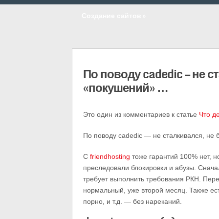
Создание сайтов
»
По поводу cadedic — не с
«покушений» …
Это один из комментариев к статье
Что д
По поводу cadedic — не сталкивался, не 
С
friendhosting
тоже гарантий 100% нет, н
преследовали блокировки и абузы. Сначал
требует выполнить требования РКН. Пере
нормальный, уже второй месяц. Также ест
порно, и т.д. — без нареканий.