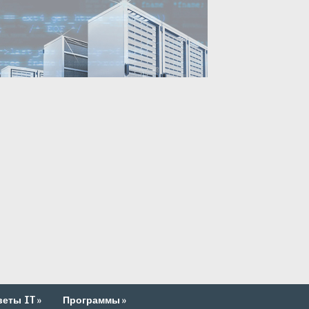
веты IT
»
Программы
»