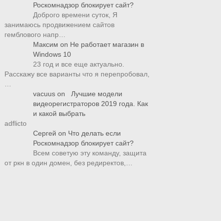
Роскомнадзор блокирует сайт?
Доброго времени суток, Я
занимаюсь продвижением сайтов
гемблового напр…
Максим
on
Не работает магазин в
Windows 10
23 год и все еще актуально.
Расскажу все варианты что я перепробовал,
…
vacuus
on
Лучшие модели
видеорегистраторов 2019 года. Как
и какой выбрать
adflicto
Сергей
on
Что делать если
Роскомнадзор блокирует сайт?
Всем советую эту команду, защита
от ркн в один домен, без редиректов,…