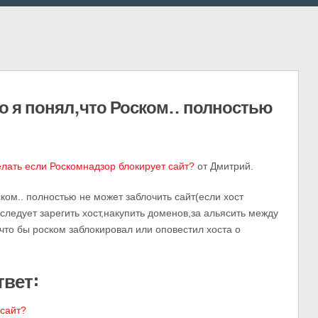
о я понял,что Роском.. полностью
елать если Роскомнадзор блокирует сайт?
от Дмитрий.
ском.. полностью не может заблочить сайт(если хост
ледует зарегить хост,накупить доменов,за альясить между
что бы роском заблокировал или оповестил хоста о
твет:
 сайт?