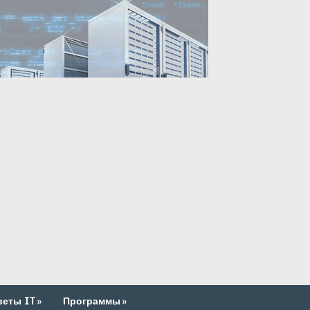
веты IT
»
Программы
»