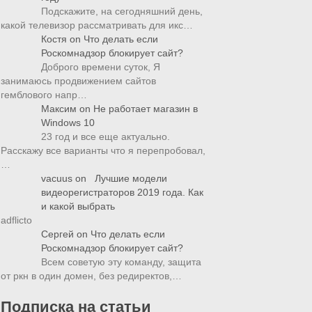
Подскажите, на сегодняшний день,
какой телевизор рассматривать для икс…
Костя
on
Что делать если
Роскомнадзор блокирует сайт?
Доброго времени суток, Я
занимаюсь продвижением сайтов
гемблового напр…
Максим
on
Не работает магазин в
Windows 10
23 год и все еще актуально.
Расскажу все варианты что я перепробовал,
…
vacuus
on
Лучшие модели
видеорегистраторов 2019 года. Как
и какой выбрать
adflicto
Сергей
on
Что делать если
Роскомнадзор блокирует сайт?
Всем советую эту команду, защита
от ркн в один домен, без редиректов,…
Подписка на статьи