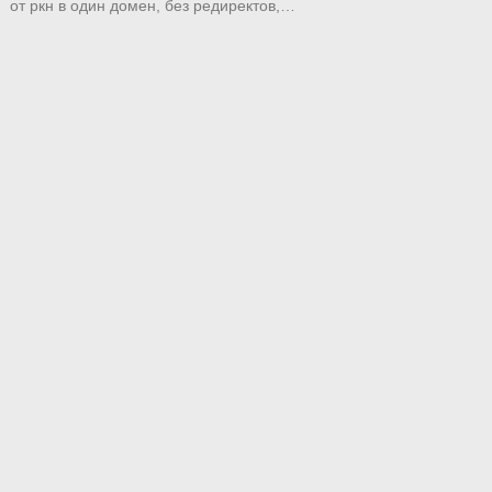
от ркн в один домен, без редиректов,…