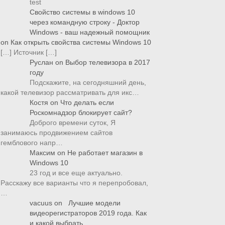
test
Свойство системы в windows 10
через командную строку - Доктор
Windows - ваш надежный помощник
on
Как открыть свойства системы Windows 10
[…] Источник […]
Руслан
on
Выбор телевизора в 2017
году
Подскажите, на сегодняшний день,
какой телевизор рассматривать для икс…
Костя
on
Что делать если
Роскомнадзор блокирует сайт?
Доброго времени суток, Я
занимаюсь продвижением сайтов
гемблового напр…
Максим
on
Не работает магазин в
Windows 10
23 год и все еще актуально.
Расскажу все варианты что я перепробовал,
…
vacuus
on
Лучшие модели
видеорегистраторов 2019 года. Как
и какой выбрать