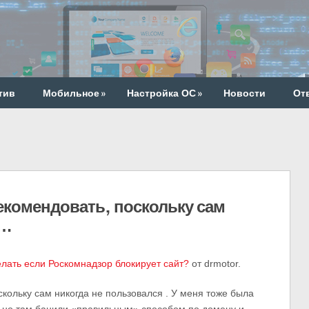
тив
Мобильное
»
Настройка ОС
»
Новости
От
екомендовать, поскольку сам
 …
елать если Роскомнадзор блокирует сайт?
от drmotor.
скольку сам никогда не пользовался . У меня тоже была