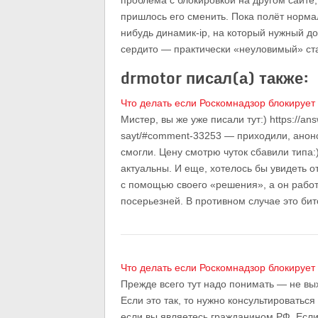
проблема с блокировкой на другом сайте
пришлось его сменить. Пока полёт нормал
нибудь динамик-ip, на который нужный д
сердито — практически «неуловимый» ста
drmotor писал(а) также:
Что делать если Роскомнадзор блокирует
Мистер, вы же уже писали тут:) https://ans
sayt/#comment-33253 — приходили, анонс
смогли. Цену смотрю чуток сбавили типа:
актуальны. И еще, хотелось бы увидеть о
с помощью своего «решения», а он работ
посерьезней. В противном случае это би
Что делать если Роскомнадзор блокирует
Прежде всего тут надо понимать — не вы
Если это так, то нужно консультироваться
если вы являетесь гражданином РФ. Если