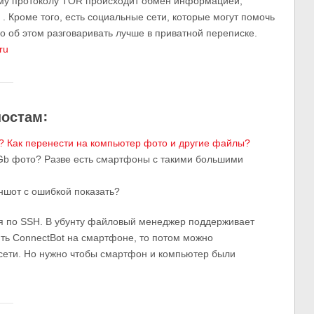
му протоколу TOR происходит обмен информацией,
 . Кроме того, есть социальные сети, которые могут помочь
о об этом разговаривать лучше в приватной переписке.
ru
постам:
? Как перенести на компьютер фото и другие файлы?
0 Gb фото? Разве есть смартфоны с такими большими
ншот с ошибкой показать?
я по SSH. В убунту файловый менеджер поддерживает
ить ConnectBot на смартфоне, то потом можно
сети. Но нужно чтобы смартфон и компьютер были