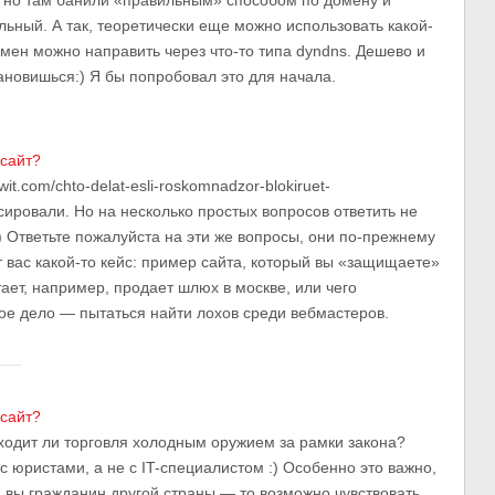
, но там банили «правильным» способом по домену и
ьный. А так, теоретически еще можно использовать какой-
омен можно направить через что-то типа dyndns. Дешево и
новишься:) Я бы попробовал это для начала.
 сайт?
wit.com/chto-delat-esli-roskomnadzor-blokiruet-
ировали. Но на несколько простых вопросов ответить не
) Ответьте пожалуйста на эти же вопросы, они по-прежнему
т вас какой-то кейс: пример сайта, который вы «защищаете»
ает, например, продает шлюх в москве, или чего
тое дело — пытаться найти лохов среди вебмастеров.
 сайт?
ходит ли торговля холодным оружием за рамки закона?
 с юристами, а не с IT-специалистом :) Особенно это важно,
 вы гражданин другой страны — то возможно чувствовать