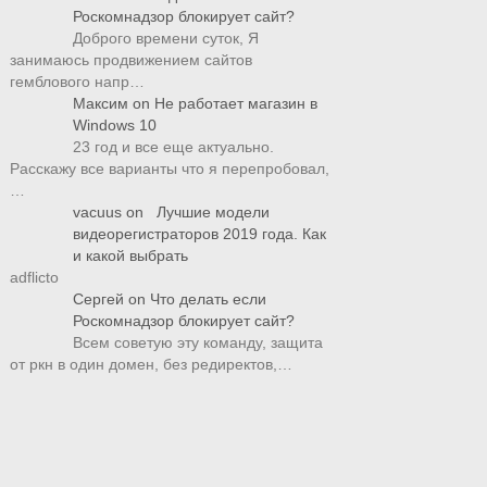
Роскомнадзор блокирует сайт?
Доброго времени суток, Я
занимаюсь продвижением сайтов
гемблового напр…
Максим
on
Не работает магазин в
Windows 10
23 год и все еще актуально.
Расскажу все варианты что я перепробовал,
…
vacuus
on
Лучшие модели
видеорегистраторов 2019 года. Как
и какой выбрать
adflicto
Сергей
on
Что делать если
Роскомнадзор блокирует сайт?
Всем советую эту команду, защита
от ркн в один домен, без редиректов,…