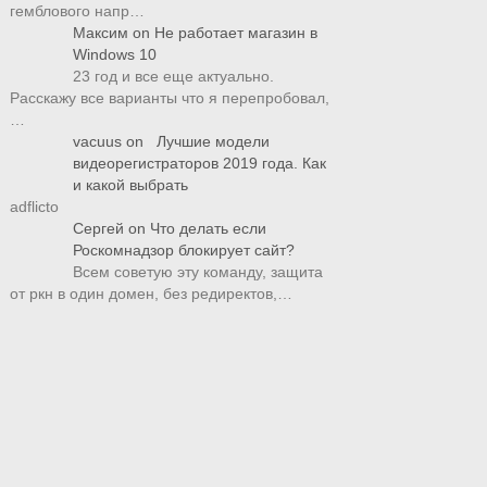
гемблового напр…
Максим
on
Не работает магазин в
Windows 10
23 год и все еще актуально.
Расскажу все варианты что я перепробовал,
…
vacuus
on
Лучшие модели
видеорегистраторов 2019 года. Как
и какой выбрать
adflicto
Сергей
on
Что делать если
Роскомнадзор блокирует сайт?
Всем советую эту команду, защита
от ркн в один домен, без редиректов,…