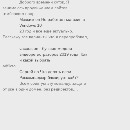
Доброго времени суток, Я
занимаюсь продвижением сайтов
гемблового напр…
Максим
on
Не работает магазин в
Windows 10
23 год и все еще актуально.
Расскажу все варианты что я перепробовал,
…
vacuus
on
Лучшие модели
видеорегистраторов 2019 года. Как
и какой выбрать
adflicto
Сергей
on
Что делать если
Роскомнадзор блокирует сайт?
Всем советую эту команду, защита
от ркн в один домен, без редиректов,…