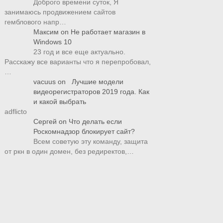
Доброго времени суток, Я
занимаюсь продвижением сайтов
гемблового напр…
Максим
on
Не работает магазин в
Windows 10
23 год и все еще актуально.
Расскажу все варианты что я перепробовал,
…
vacuus
on
Лучшие модели
видеорегистраторов 2019 года. Как
и какой выбрать
adflicto
Сергей
on
Что делать если
Роскомнадзор блокирует сайт?
Всем советую эту команду, защита
от ркн в один домен, без редиректов,…